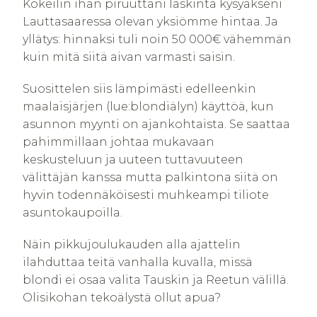
Kokeilin ihan piruuttani laskinta kysyäkseni
Lauttasaaressa olevan yksiömme hintaa. Ja
yllätys: hinnaksi tuli noin 50 000€ vähemmän
kuin mitä siitä aivan varmasti saisin.
Suosittelen siis lämpimästi edelleenkin
maalaisjärjen (lue:blondiälyn) käyttöä, kun
asunnon myynti on ajankohtaista. Se saattaa
pahimmillaan johtaa mukavaan
keskusteluun ja uuteen tuttavuuteen
välittäjän kanssa mutta palkintona siitä on
hyvin todennäköisesti muhkeampi tiliote
asuntokaupoilla.
Näin pikkujoulukauden alla ajattelin
ilahduttaa teitä vanhalla kuvalla, missä
blondi ei osaa valita Tauskin ja Reetun välillä.
Olisikohan tekoälystä ollut apua?