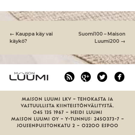
←
Kauppa käy vai
Suomi100 – Maison
ARTIKKELIEN
käykö?
Luumi200
→
SELAUS
RSS
Google
Twitter
Fa
Plus
MAISON LUUMI LKV — TEHOKASTA JA
VASTUULLISTA KIINTEISTÖNVÄLITYSTÄ.
045 135 1967 — HEIDI LUUMI
MAISON LUUMI OY — Y-TUNNUS: 2450373-7 —
JOUSENPUISTONKATU 2 — 02200 ESPOO