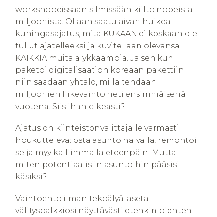
workshopeissaan silmissään kiilto nopeista
miljoonista. Ollaan saatu aivan huikea
kuningasajatus, mitä KUKAAN ei koskaan ole
tullut ajatelleeksi ja kuvitellaan olevansa
KAIKKIA muita älykkäämpiä. Ja sen kun
paketoi digitalisaation koreaan pakettiin
niin saadaan yhtälö, millä tehdään
miljoonien liikevaihto heti ensimmäisenä
vuotena. Siis ihan oikeasti?
Ajatus on kiinteistönvälittäjälle varmasti
houkutteleva: osta asunto halvalla, remontoi
se ja myy kalliimmalla eteenpäin. Mutta
miten potentiaalisiin asuntoihin pääsisi
käsiksi?
Vaihtoehto ilman tekoälyä: aseta
välityspalkkiosi näyttävästi etenkin pienten