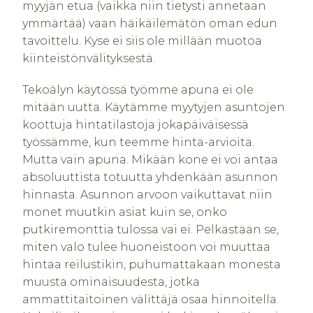
myyjän etua (vaikka niin tietysti annetaan
ymmärtää) vaan häikäilemätön oman edun
tavoittelu. Kyse ei siis ole millään muotoa
kiinteistönvälityksestä.
Tekoälyn käytössä työmme apuna ei ole
mitään uutta. Käytämme myytyjen asuntojen
koottuja hintatilastoja jokapäiväisessä
työssämme, kun teemme hinta-arvioita.
Mutta vain apuna. Mikään kone ei voi antaa
absoluuttista totuutta yhdenkään asunnon
hinnasta. Asunnon arvoon vaikuttavat niin
monet muutkin asiat kuin se, onko
putkiremonttia tulossa vai ei. Pelkästään se,
miten valo tulee huoneistoon voi muuttaa
hintaa reilustikin, puhumattakaan monesta
muusta ominaisuudesta, jotka
ammattitaitoinen välittäjä osaa hinnoitella.