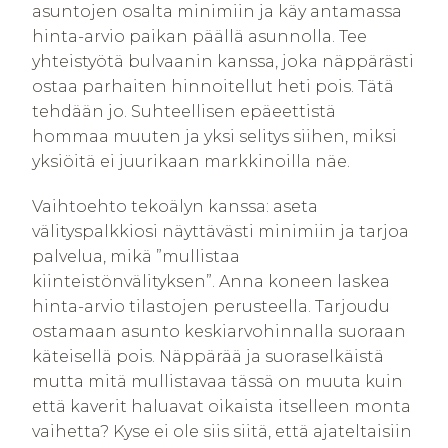
asuntojen osalta minimiin ja käy antamassa
hinta-arvio paikan päällä asunnolla. Tee
yhteistyötä bulvaanin kanssa, joka näppärästi
ostaa parhaiten hinnoitellut heti pois. Tätä
tehdään jo. Suhteellisen epäeettistä
hommaa muuten ja yksi selitys siihen, miksi
yksiöitä ei juurikaan markkinoilla näe.
Vaihtoehto tekoälyn kanssa: aseta
välityspalkkiosi näyttävästi minimiin ja tarjoa
palvelua, mikä ”mullistaa
kiinteistönvälityksen”. Anna koneen laskea
hinta-arvio tilastojen perusteella. Tarjoudu
ostamaan asunto keskiarvohinnalla suoraan
käteisellä pois. Näppärää ja suoraselkäistä
mutta mitä mullistavaa tässä on muuta kuin
että kaverit haluavat oikaista itselleen monta
vaihetta? Kyse ei ole siis siitä, että ajateltaisiin