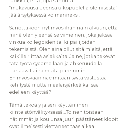
luokkaa, että jopa sanonta
”mukavuusalueensa ulkopuolella olemisesta”
jää ärsytyksessä kolmanneksi.
Sanottakoon nyt myös ihan näin alkuun, että
minä olen yleensä se viimeinen, joka jaksaa
vinkua kollegoiden tai kilpailijoiden
tekemisistä. Olen aina ollut sitä mieltä, että
kaikille riittää asiakkaita. Ja ne, jotka tekevät
tätä työtä sydämellään ja ahkeruudella
pärjäävät aina muita paremmin.
En myöskään näe mitään syytä vastustaa
kehitystä mutta maalaisjärkeä kai saa
edelleen käyttää?
Tämä tekoäly ja sen käyttäminen
kiinteistönvälityksessä…Toinen toistaan
nätimmät ja koulunsa juuri päättäneet klopit
ovat ilmeisesti viettäneet taas aikaa