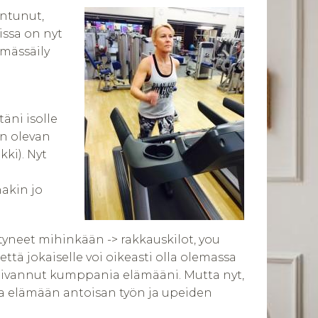
entunut,
issa on nyt
umässäily
täni isolle
en olevan
ki). Nyt
nakin jo
entyneet mihinkään -> rakkauskilot, you
että jokaiselle voi oikeasti olla olemassa
 kaivannut kumppania elämääni. Mutta nyt,
ua elämään antoisan työn ja upeiden