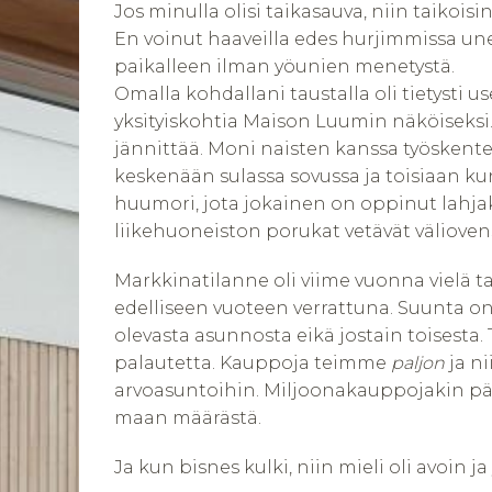
Jos minulla olisi taikasauva, niin taikoi
En voinut haaveilla edes hurjimmissa unelmi
paikalleen ilman yöunien menetystä.
Omalla kohdallani taustalla oli tietysti 
yksityiskohtia Maison Luumin näköiseksi. 
jännittää. Moni naisten kanssa työskentel
keskenään sulassa sovussa ja toisiaan ku
huumori, jota jokainen on oppinut lahjak
liikehuoneiston porukat vetävät välioven
Markkinatilanne oli viime vuonna vielä
edelliseen vuoteen verrattuna. Suunta o
olevasta asunnosta eikä jostain toisesta.
palautetta. Kauppoja teimme
paljon
ja n
arvoasuntoihin. Miljoonakauppojakin pä
maan määrästä.
Ja kun bisnes kulki, niin mieli oli avoin ja