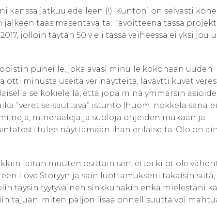
ni kanssa jatkuu edelleen (!).
Kuntoni on selvästi koh
 jälkeen taas masentavalta. Tavoitteena tässä projekt
17, jolloin täytän 50 v eli tässä vaiheessa ei yksi joul
skopistin puheille, joka avasi minulle kokonaan uuden
otti minusta useita verinäytteitä, läväytti kuvat veres
laisella selkokielellä, että jopa minä ymmärsin asioid
a ”veret seisauttava” istunto (huom. nokkela sanaleik
iineja, mineraaleja ja suoloja ohjeiden mukaan ja
ntatesti tulee näyttämään ihan erilaiselta. Olo on ai
iikkiin laitan muuten osittain sen, ettei kilot ole väh
reen Love Storyyn ja sain luottamukseni takaisin siitä, 
 olin täysin tyytyväinen sinkkunakin enkä mielestäni
in tajuan, miten paljon lisää onnellisuutta voi maht