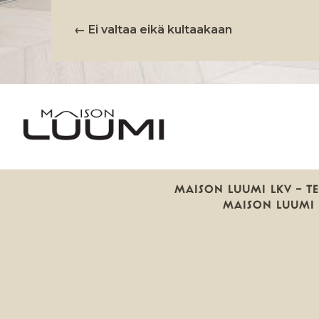
←
Ei valtaa eikä kultaakaan
ARTIKKELIEN
SELAUS
MAISON LUUMI LKV — TEH
MAISON LUUMI 