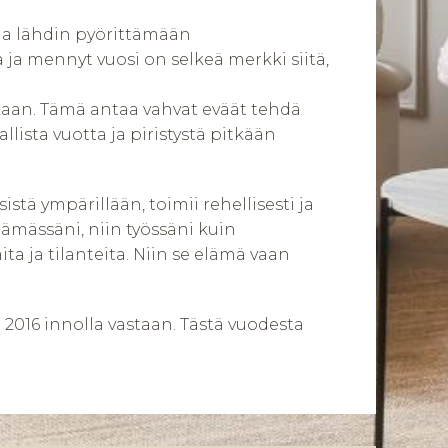
ä ja lähdin pyörittämään
ja mennyt vuosi on selkeä merkki siitä,
ikaan. Tämä antaa vahvat eväät tehdä
ista vuotta ja piristystä pitkään
istä ympärillään, toimii rehellisesti ja
lämässäni, niin työssäni kuin
ta ja tilanteita. Niin se elämä vaan
 2016 innolla vastaan. Tästä vuodesta