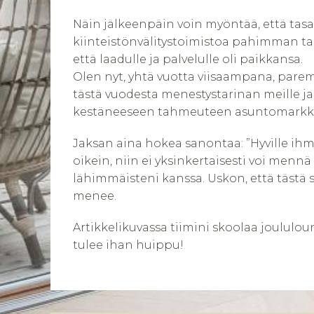
Näin jälkeenpäin voin myöntää, että tasan
kiinteistönvälitystoimistoa pahimman ta
että laadulle ja palvelulle oli paikkansa.
Olen nyt, yhtä vuotta viisaampana, parem
tästä vuodesta menestystarinan meille ja
kestäneeseen tahmeuteen asuntomarkki
Jaksan aina hokea sanontaa: ”Hyville ihmis
oikein, niin ei yksinkertaisesti voi menn
lähimmäisteni kanssa. Uskon, että tästä s
menee.
Artikkelikuvassa tiimini skoolaa joululo
tulee ihan huippu!