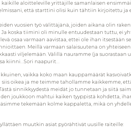
sin kaikille aloitteleville yrittäjille samanlaisen ens
ssani, että starttini olisi kuin tähtiin kirjoitettu ja 
useiden vuosien työ välittäjänä, joiden aikana olin ra
Ja koska tiimini oli minulle entuudestaan tuttu, ei y
evä osaa varmaan aavistaa, ettei ole ihan itsestään se
nnioittaen. Meillä varmaan salaisuutena on yhteiseen
kaasti viljelemään. Välillä nauramme (ja suorastaan u
sa kiinni…Sori naapurit…
 takkuinen, vaikka koko maan kauppamäärät kasvoivat
n siis oikea ja me teimme tahollamme kaikkemme, ett
 Tästä sinnikkyydestä meidät jo tunnetaan ja siitä sa
iiden joukkoon mahtui kaiken tyyppistä kohdetta, ih
äsimme tekemään kolme kappaletta, mikä on yhdelle t
 yllättäen muutkin asiat pyörähtivät uusille raiteille: