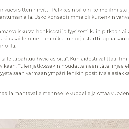
 vuosi sitten hirvitti. Palkkasin silloin kolme ihmist
antuman alla. Usko konseptiimme oli kuitenkin vahva 
massa iskussa henkisesti ja fyysisesti kuin pitkään a
 asiakkaillemme. Tammikuun hurja startti lupaa kaupall
noilla.
ille tapahtuu hyviä asioita”. Kun aidosti välittää ihmis
ä vikaan. Tulen jatkossakin noudattamaan tätä linjaa e
yystä saan varmaan ympärillenikin positiivisia asiakkai
unaalla mahtavalle menneelle vuodelle ja ottaa vuoden