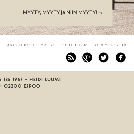
MYYTY, MYYTY ja NIIN MYYTY!
→
SUOSITUKSET
YRITYS
HEIDI LUUMI
OTA YHTEYTTÄ
RSS
Google
Twitter
F
Plus
 135 1967 — HEIDI LUUMI
 — 02200 ESPOO