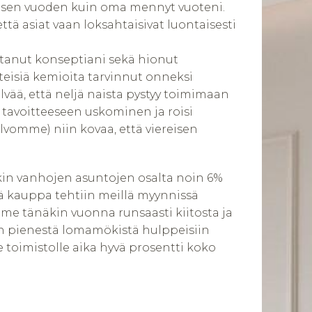
immäisen vuoden kuin oma mennyt vuoteni.
että asiat vaan loksahtaisivat luontaisesti
kentanut konseptiani sekä hionut
hteisiä kemioita tarvinnut onneksi
lvää, että neljä naista pystyy toimimaan
 tavoitteeseen uskominen ja roisi
lvomme) niin kovaa, että viereisen
kin vanhojen asuntojen osalta noin 6%
ä kauppa tehtiin meillä myynnissä
imme tänäkin vuonna runsaasti kiitosta ja
an pienestä lomamökistä hulppeisiin
oimistolle aika hyvä prosentti koko