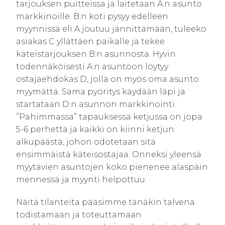
tarjouksen puitteissa ja laitetaan A:n asunto
markkinoille. B:n koti pysyy edelleen
myynnissä eli A joutuu jännittämään, tuleeko
asiakas C yllättäen paikalle ja tekee
käteistarjouksen B:n asunnosta. Hyvin
todennäköisesti A:n asuntoon löytyy
ostajaehdokas D, jolla on myös oma asunto
myymättä. Sama pyöritys käydään läpi ja
startataan D:n asunnon markkinointi.
”Pahimmassa” tapauksessa ketjussa on jopa
5-6 perhettä ja kaikki on kiinni ketjun
alkupäästä, johon odotetaan sitä
ensimmäistä käteisostajaa. Onneksi yleensä
myytävien asuntojen koko pienenee alaspäin
mennessä ja myynti helpottuu.
Näitä tilanteita pääsimme tänäkin talvena
todistamaan ja toteuttamaan