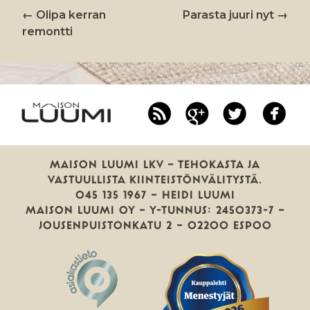
←
Olipa kerran
Parasta juuri nyt
→
ARTIKKELIEN
remontti
SELAUS
RSS
Google
Twitter
Fa
Plus
MAISON LUUMI LKV — TEHOKASTA JA
VASTUULLISTA KIINTEISTÖNVÄLITYSTÄ.
045 135 1967 — HEIDI LUUMI
MAISON LUUMI OY — Y-TUNNUS: 2450373-7 —
JOUSENPUISTONKATU 2 — 02200 ESPOO