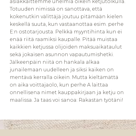
asiakkaittemme unelmia oikein ketjutolkulla.
Totuuden nimissä on sanottava, että
kokenutkin välittäjä joutuu pitämään kielen
keskellä suuta, kun vastaanottaa esim. perhe
E:n ostotarjousta. Pelkkä myyntihinta kun ei
enää riitä raamiksi kaupalle. Pitää muistaa
kaikkien ketjussa olijoiden maksuaikataulut
sekä jokaisen asunnon vapautumishetki.
Jälkeenpäin niitä on hankala alkaa
junailemaan uudelleen ja siksi kaiken on
mentävä kerralla oikein. Mutta kieltämättä
on aika voittajaolo, kun perhe A laittaa
onnellisena nimet kauppakirjaan ja ketju on
maalissa. Ja taas voi sanoa: Rakastan työtäni!