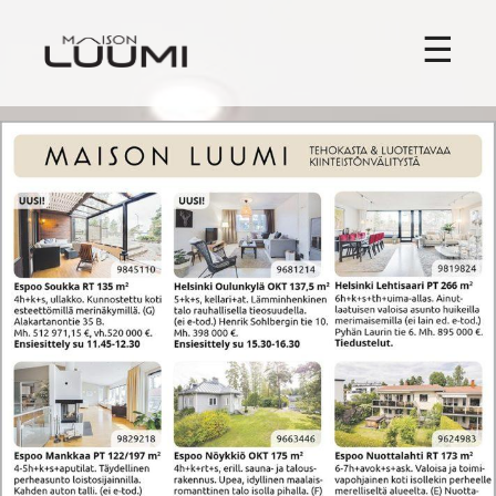
Skip
Maison Luumi
to
☰
content