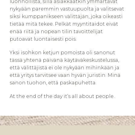
luonnollista, sillä asiakkaatkin ymmärtävät
nykyään paremmin vastuupuolta ja valitsevat
siksi kumppanikseen välittäjän, joka oikeasti
tietää mitä tekee. Pelkät myyntitaidot eivät
enää riitä ja nopean tilin tavoittelijat
putoavat luontaisesti pois.
Yksi isohkon ketjun pomoista oli sanonut
tässä yhtenä päivänä käytäväkeskustelussa,
että välittäjistä ei ole nykyään mihinkään ja
että yritys tarvitsee vaan hyvän juristin. Minä
sanon tuohon, että paskapuhetta.
At the end of the day it’s all about people.