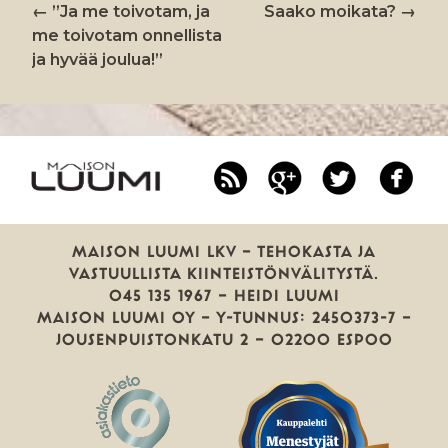
←
”Ja me toivotam, ja
Saako moikata?
→
ARTIKKELIEN
me toivotam onnellista
SELAUS
ja hyvää joulua!”
RSS
Google
Twitter
Fa
Plus
MAISON LUUMI LKV — TEHOKASTA JA
VASTUULLISTA KIINTEISTÖNVÄLITYSTÄ.
045 135 1967 — HEIDI LUUMI
MAISON LUUMI OY — Y-TUNNUS: 2450373-7 —
JOUSENPUISTONKATU 2 — 02200 ESPOO