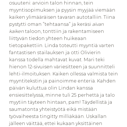
osuuteni: arvioin talon hinnan, tein
myyntisopimuksen ja pyysin myyjää viemään
kaiken ylimääräisen tavaran autotalliin. Tiina
pystytti oman ”tehtaansa” ja keräsi
aivan
kaiken
taloon, tonttiin ja rakentamiseen
liittyvän tiedon yhteen huikeaan
tietopakettiin. Linda toteutti myyntiä varten
fantastisen stailauksen ja otti Olivierin
kanssa todella mahtavat kuvat. Mari teki
hienon 12-sivuisen väriesitteen ja suunnitteli
lehti-ilmoituksen. Kaiken ollessa valmista tein
myyntitekstin ja painoimme enteriä. Kahden
päivän kuluttua olin Lindan kanssa
ensiesittelyssä, minne tuli 25 perhettä ja talo
myytiin täyteen hintaan, pam! Täydellistä ja
saumatonta yhteistyötä eikä mistään
työvaiheesta tingitty milliäkään. Uskallan
jälleen väittää, ettei kukaan yksittäinen