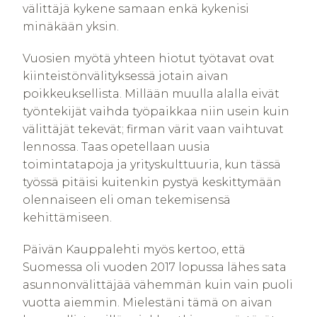
välittäjä kykene samaan enkä kykenisi
minäkään yksin.
Vuosien myötä yhteen hiotut työtavat ovat
kiinteistönvälityksessä jotain aivan
poikkeuksellista. Millään muulla alalla eivät
työntekijät vaihda työpaikkaa niin usein kuin
välittäjät tekevät; firman värit vaan vaihtuvat
lennossa. Taas opetellaan uusia
toimintatapoja ja yrityskulttuuria, kun tässä
työssä pitäisi kuitenkin pystyä keskittymään
olennaiseen eli oman tekemisensä
kehittämiseen.
Päivän Kauppalehti myös kertoo, että
Suomessa oli vuoden 2017 lopussa lähes sata
asunnonvälittäjää vähemmän kuin vain puoli
vuotta aiemmin. Mielestäni tämä on aivan