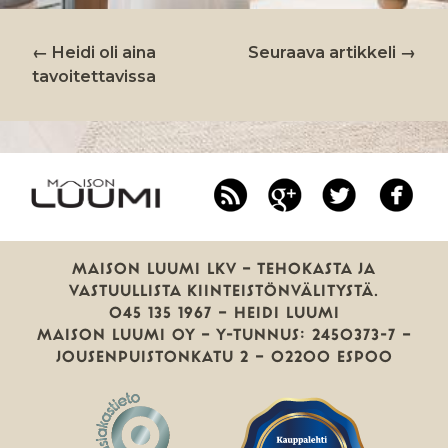
←
Heidi oli aina
Seuraava artikkeli
→
ARTIKKELIEN
tavoitettavissa
SELAUS
RSS
Google
Twitter
Fa
Plus
MAISON LUUMI LKV — TEHOKASTA JA
VASTUULLISTA KIINTEISTÖNVÄLITYSTÄ.
045 135 1967 — HEIDI LUUMI
MAISON LUUMI OY — Y-TUNNUS: 2450373-7 —
JOUSENPUISTONKATU 2 — 02200 ESPOO