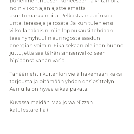
puhelimen, nousen koneeseen ja yritän olla
noin viikon ajan ajattelematta
asuntomarkkinoita. Pelkästään aurinkoa,
unta, terasseja ja roséta. Ja kun tulen ensi
viikolla takaisin, niin loppukausi tehdään
taas hymyhuulin auringosta saadun
energian voimin. Eikä sekään ole ihan huono
juttu, että saa tähän sinisenvalkoiseen
hipiäänsä vähän väriä.
Tänään ehtii kuitenkin vielä hakemaan kaksi
tarjousta ja pitämään yhden ensiesittelyn.
Aamulla on hyvää aikaa pakata…
Kuvassa meidän Max joraa Nizzan
katufestareilla:)