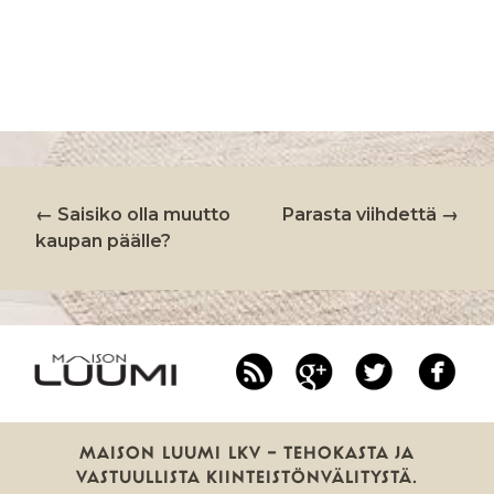
←
Saisiko olla muutto
Parasta viihdettä
→
ARTIKKELIEN
kaupan päälle?
SELAUS
RSS
Google
Twitter
Fa
Plus
MAISON LUUMI LKV — TEHOKASTA JA
VASTUULLISTA KIINTEISTÖNVÄLITYSTÄ.