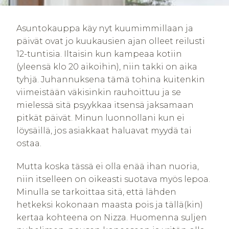
Asuntokauppa käy nyt kuumimmillaan ja
päivät ovat jo kuukausien ajan olleet reilusti
12-tuntisia. Iltaisin kun kampeaa kotiin
(yleensä klo 20 aikoihin), niin takki on aika
tyhjä. Juhannuksena tämä tohina kuitenkin
viimeistään väkisinkin rauhoittuu ja se
mielessä sitä psyykkaa itsensä jaksamaan
pitkät päivät. Minun luonnollani kun ei
löysäillä, jos asiakkaat haluavat myydä tai
ostaa.
Mutta koska tässä ei olla enää ihan nuoria,
niin itselleen on oikeasti suotava myös lepoa.
Minulla se tarkoittaa sitä, että lähden
hetkeksi kokonaan maasta pois ja tällä(kin)
kertaa kohteena on Nizza. Huomenna suljen