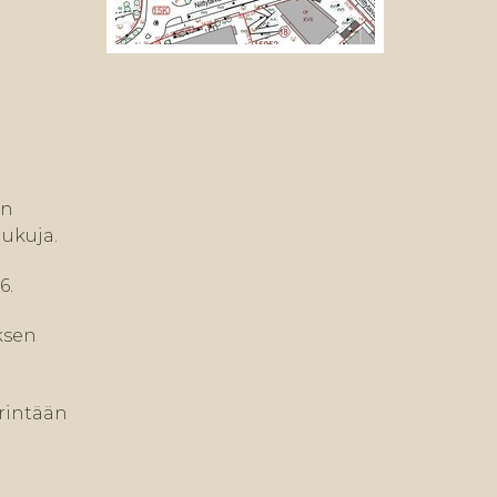
in
ukuja.
6.
ksen
erintään