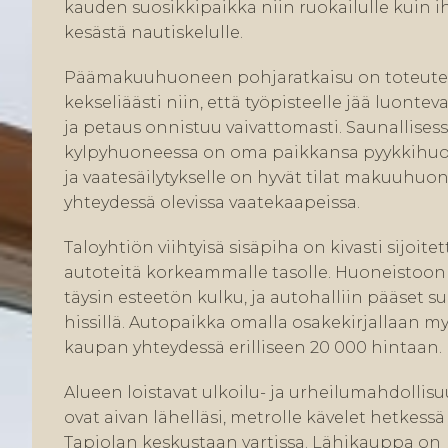
kauden suosikkipaikka niin ruokailulle kuin i
kesästä nautiskelulle.
Päämakuuhuoneen pohjaratkaisu on toteute
kekseliäästi niin, että työpisteelle jää luontev
ja petaus onnistuu vaivattomasti. Saunallises
kylpyhuoneessa on oma paikkansa pyykkihuol
ja vaatesäilytykselle on hyvät tilat makuuhuo
yhteydessä olevissa vaatekaapeissa.
Taloyhtiön viihtyisä sisäpiha on kivasti sijoite
autoteitä korkeammalle tasolle. Huoneistoon
täysin esteetön kulku, ja autohalliin pääset s
hissillä. Autopaikka omalla osakekirjallaan 
kaupan yhteydessä erilliseen 20 000 hintaan.
Alueen loistavat ulkoilu- ja urheilumahdollis
ovat aivan lähelläsi, metrolle kävelet hetkessä 
Tapiolan keskustaan vartissa. Lähikauppa on