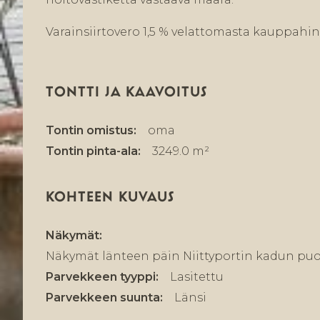
Varainsiirtovero 1,5 % velattomasta kauppahin
TONTTI JA KAAVOITUS
Tontin omistus:
oma
Tontin pinta-ala:
3249.0 m²
KOHTEEN KUVAUS
Näkymät:
Näkymät länteen päin Niittyportin kadun puol
Parvekkeen tyyppi:
Lasitettu
Parvekkeen suunta:
Länsi