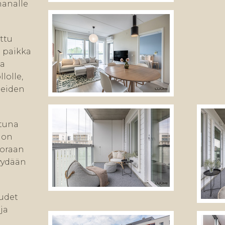
hanalle
ttu
a paikka
sa
lolle,
neiden
ttuna
 on
uoraan
myydään
uudet
ja