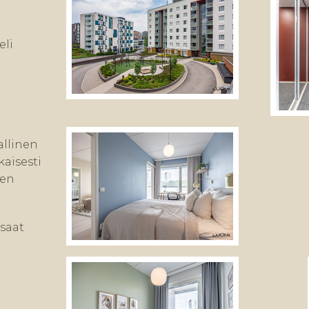
eli
rallinen
kaisesti
een
saat