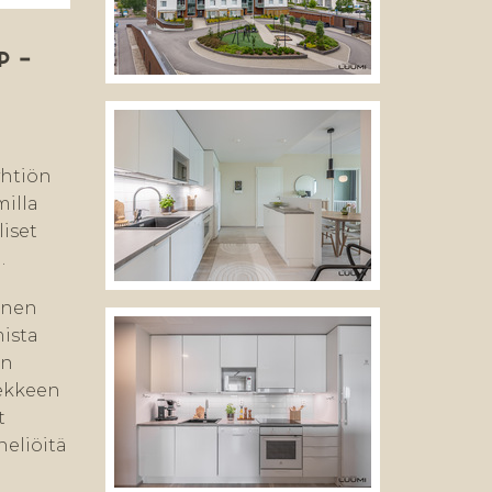
P —
yhtiön
milla
liset
.
inen
ista
on
rekkeen
t
eliöitä