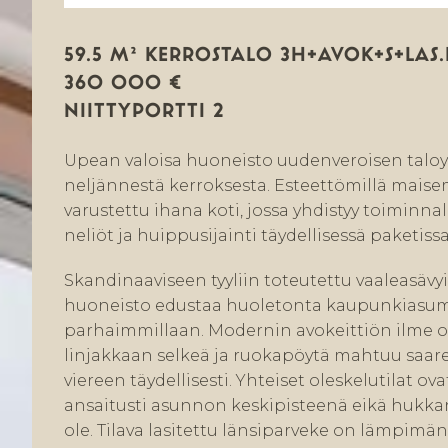
59.5 M² KERROSTALO 3H+AVOK+S+LAS.
360 000 €
NIITTYPORTTI 2
Upean valoisa huoneisto uudenveroisen talo
neljännestä kerroksesta. Esteettömillä maise
varustettu ihana koti, jossa yhdistyy toiminnal
neliöt ja huippusijainti täydellisessä paketissa
Skandinaaviseen tyyliin toteutettu vaaleasävy
huoneisto edustaa huoletonta kaupunkiasum
parhaimmillaan. Modernin avokeittiön ilme 
linjakkaan selkeä ja ruokapöytä mahtuu saa
viereen täydellisesti. Yhteiset oleskelutilat ova
ansaitusti asunnon keskipisteenä eikä hukkan
ole. Tilava lasitettu länsiparveke on lämpimän