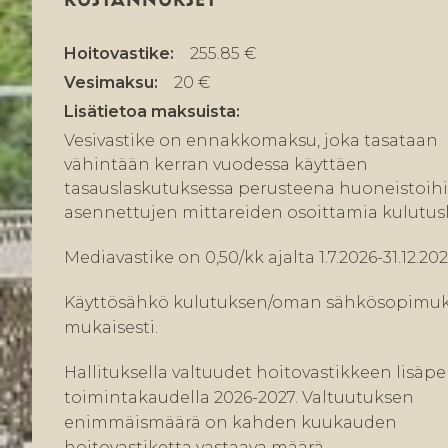
Hoitovastike:
255.85 €
Vesimaksu:
20 €
Lisätietoa maksuista:
Vesivastike on ennakkomaksu, joka tasataan
vähintään kerran vuodessa käyttäen
tasauslaskutuksessa perusteena huoneistoih
asennettujen mittareiden osoittamia kulutusl
Mediavastike on 0,50/kk ajalta 1.7.2026-31.12.202
Käyttösähkö kulutuksen/oman sähkösopimu
mukaisesti.
Hallituksella valtuudet hoitovastikkeen lisäp
toimintakaudella 2026-2027. Valtuutuksen
enimmäismäärä on kahden kuukauden
hoitovastiketta vastaava määrä.