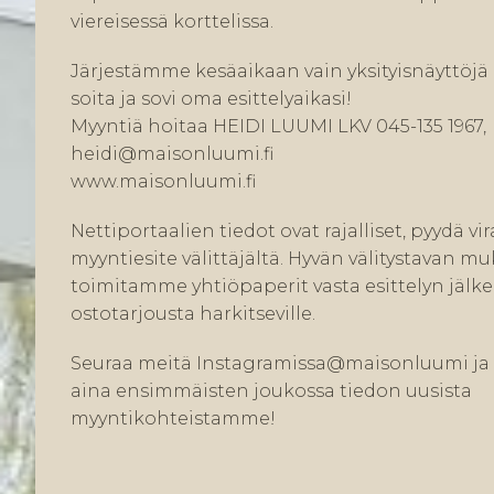
viereisessä korttelissa.
Järjestämme kesäaikaan vain yksityisnäyttöjä 
soita ja sovi oma esittelyaikasi!
Myyntiä hoitaa HEIDI LUUMI LKV 045-135 1967,
heidi@maisonluumi.fi
www.maisonluumi.fi
Nettiportaalien tiedot ovat rajalliset, pyydä vi
myyntiesite välittäjältä. Hyvän välitystavan mu
toimitamme yhtiöpaperit vasta esittelyn jälk
ostotarjousta harkitseville.
Seuraa meitä Instagramissa@maisonluumi ja 
aina ensimmäisten joukossa tiedon uusista
myyntikohteistamme!