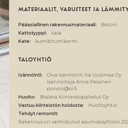
MATERIAALIT, VARUSTEET JA LÄMMIT
Pääasiallinen rakennusmateriaali:
Betoni
Kattotyyppi:
tasa
Kate:
kumibitumikermi
TALOYHTIÖ
Isännöinti:
Oiva Isännöinti Itä-Uusimaa Oy
Isännöitsijä Anne Pesonen
porvoo@oi.fi
Huolto:
Braleva Kiinteistöpalvelut Oy
Vastuu kiinteistön hoidosta:
Huoltoyhtiö
Tehdyt remontit:
Rakennus on valmistunut asumiskäyttöön 202