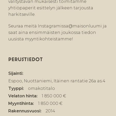
välitystavan mukaisesti toimitamme
yhtiöpaperit esittelyn jälkeen tarjousta
harkitseville.
Seuraa meitä Instagramissa@maisonluumi ja
saat aina ensimmäisten joukossa tiedon
uusista myyntikohteistamme!
PERUSTIEDOT
Sijainti:
Espoo, Nuottaniemi, Itäinen rantatie 26a as.4
Tyyppi:
omakotitalo
Velaton hinta:
1 850 000 €
Myyntihinta:
1 850 000 €
Rakennusvuosi:
2014