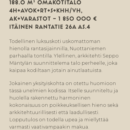
188.0 M² OMAKOTITALO
4H+AVOK+RT+S+KHH/VH,
AK+VARASTOT — 1 850 000 €
ITÄINEN RANTATIE 26A AS.4
Todellinen luksuskoti uskomattoman
hienolla rantasijainnilla, Nuottaniemen
parhaalla tontilla. Ylellinen, arkkitehti Seppo
Mäntylän suunnittelema talo perheelle, joka
kaipaa kodiltaan jotain ainutlaatuista.
Jokainen yksityiskohta on otettu huomioon
tässä unelmien kodissa. Itselle suunniteltu ja
huolella rakennettu harmoninen
kokonaisuus on poikkeuksellisen hieno sekä
arkkitehtuurillisesti että laadullisesti.
Lopputulos on todella upea ja miellyttää
varmasti vaativampaakin makua.