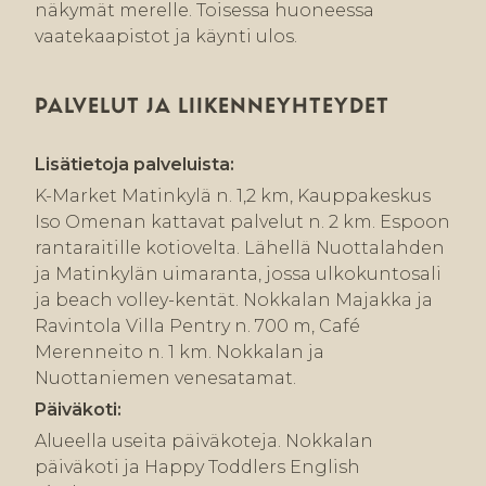
näkymät merelle. Toisessa huoneessa
vaatekaapistot ja käynti ulos.
PALVELUT JA LIIKENNEYHTEYDET
Lisätietoja palveluista:
K-Market Matinkylä n. 1,2 km, Kauppakeskus
Iso Omenan kattavat palvelut n. 2 km. Espoon
rantaraitille kotiovelta. Lähellä Nuottalahden
ja Matinkylän uimaranta, jossa ulkokuntosali
ja beach volley-kentät. Nokkalan Majakka ja
Ravintola Villa Pentry n. 700 m, Café
Merenneito n. 1 km. Nokkalan ja
Nuottaniemen venesatamat.
Päiväkoti:
Alueella useita päiväkoteja. Nokkalan
päiväkoti ja Happy Toddlers English