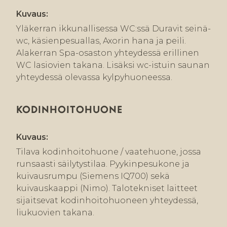
Kuvaus:
Yläkerran ikkunallisessa WC:ssä Duravit seinä-
wc, käsienpesuallas, Axorin hana ja peili.
Alakerran Spa-osaston yhteydessä erillinen
WC lasiovien takana. Lisäksi wc-istuin saunan
yhteydessä olevassa kylpyhuoneessa.
KODINHOITOHUONE
Kuvaus:
Tilava kodinhoitohuone / vaatehuone, jossa
runsaasti säilytystilaa. Pyykinpesukone ja
kuivausrumpu (Siemens IQ700) sekä
kuivauskaappi (Nimo). Talotekniset laitteet
sijaitsevat kodinhoitohuoneen yhteydessä,
liukuovien takana.