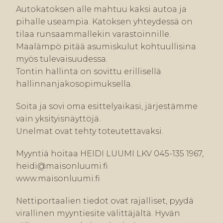
Autokatoksen alle mahtuu kaksi autoa ja
pihalle useampia. Katoksen yhteydessä on
tilaa runsaammallekin varastoinnille.
Maalämpö pitää asumiskulut kohtuullisina
myös tulevaisuudessa.
Tontin hallinta on sovittu erillisellä
hallinnanjakosopimuksella.
Soita ja sovi oma esittelyaikasi, järjestämme
vain yksityisnäyttöjä.
Unelmat ovat tehty toteutettavaksi.
Myyntiä hoitaa HEIDI LUUMI LKV 045-135 1967,
heidi@maisonluumi.fi
www.maisonluumi.fi
Nettiportaalien tiedot ovat rajalliset, pyydä
virallinen myyntiesite välittäjältä. Hyvän