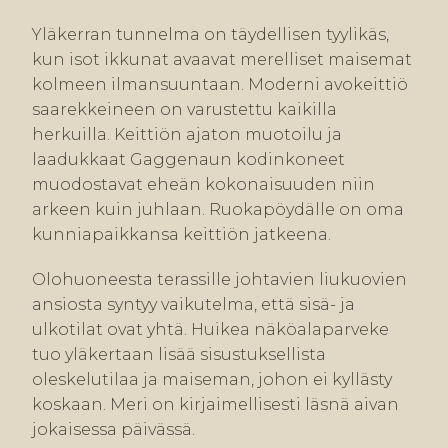
Yläkerran tunnelma on täydellisen tyylikäs,
kun isot ikkunat avaavat merelliset maisemat
kolmeen ilmansuuntaan. Moderni avokeittiö
saarekkeineen on varustettu kaikilla
herkuilla. Keittiön ajaton muotoilu ja
laadukkaat Gaggenaun kodinkoneet
muodostavat eheän kokonaisuuden niin
arkeen kuin juhlaan. Ruokapöydälle on oma
kunniapaikkansa keittiön jatkeena.
Olohuoneesta terassille johtavien liukuovien
ansiosta syntyy vaikutelma, että sisä- ja
ulkotilat ovat yhtä. Huikea näköalaparveke
tuo yläkertaan lisää sisustuksellista
oleskelutilaa ja maiseman, johon ei kyllästy
koskaan. Meri on kirjaimellisesti läsnä aivan
jokaisessa päivässä.