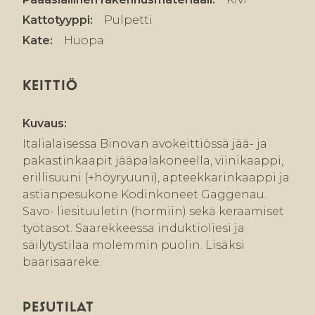
Kattotyyppi:
Pulpetti
Kate:
Huopa
KEITTIÖ
Kuvaus:
Italialaisessa Binovan avokeittiössä jää- ja
pakastinkaapit jääpalakoneella, viinikaappi,
erillisuuni (+höyryuuni), apteekkarinkaappi ja
astianpesukone Kodinkoneet Gaggenau.
Savo- liesituuletin (hormiin) sekä keraamiset
työtasot. Saarekkeessa induktioliesi ja
säilytystilaa molemmin puolin. Lisäksi
baarisaareke.
PESUTILAT