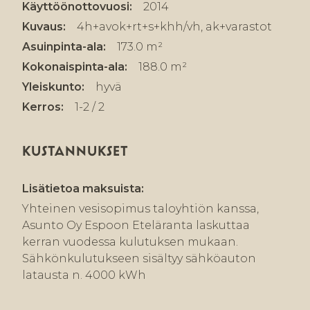
Käyttöönottovuosi:
2014
Kuvaus:
4h+avok+rt+s+khh/vh, ak+varastot
Asuinpinta-ala:
173.0 m²
Kokonaispinta-ala:
188.0 m²
Yleiskunto:
hyvä
Kerros:
1-2 / 2
KUSTANNUKSET
Lisätietoa maksuista:
Yhteinen vesisopimus taloyhtiön kanssa,
Asunto Oy Espoon Eteläranta laskuttaa
kerran vuodessa kulutuksen mukaan.
Sähkönkulutukseen sisältyy sähköauton
latausta n. 4000 kWh