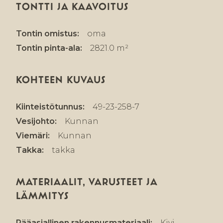
TONTTI JA KAAVOITUS
Tontin omistus:
oma
Tontin pinta-ala:
2821.0 m²
KOHTEEN KUVAUS
Kiinteistötunnus:
49-23-258-7
Vesijohto:
Kunnan
Viemäri:
Kunnan
Takka:
takka
MATERIAALIT, VARUSTEET JA
LÄMMITYS
Pääasiallinen rakennusmateriaali:
Kivi