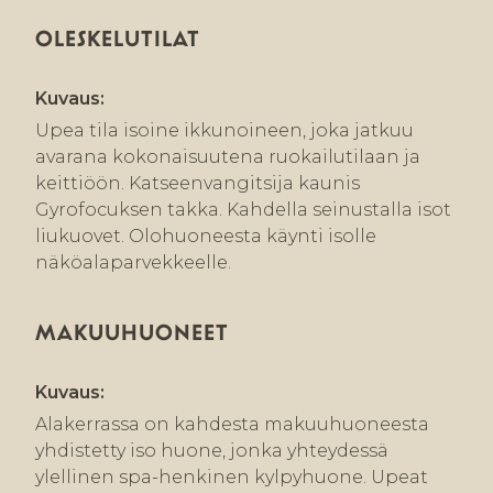
OLESKELUTILAT
Kuvaus:
Upea tila isoine ikkunoineen, joka jatkuu
avarana kokonaisuutena ruokailutilaan ja
keittiöön. Katseenvangitsija kaunis
Gyrofocuksen takka. Kahdella seinustalla isot
liukuovet. Olohuoneesta käynti isolle
näköalaparvekkeelle.
MAKUUHUONEET
Kuvaus:
Alakerrassa on kahdesta makuuhuoneesta
yhdistetty iso huone, jonka yhteydessä
ylellinen spa-henkinen kylpyhuone. Upeat