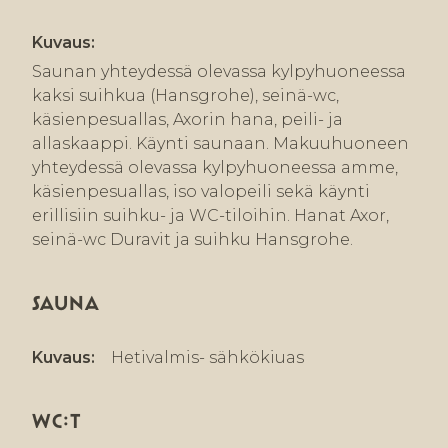
Kuvaus:
Saunan yhteydessä olevassa kylpyhuoneessa
kaksi suihkua (Hansgrohe), seinä-wc,
käsienpesuallas, Axorin hana, peili- ja
allaskaappi. Käynti saunaan. Makuuhuoneen
yhteydessä olevassa kylpyhuoneessa amme,
käsienpesuallas, iso valopeili sekä käynti
erillisiin suihku- ja WC-tiloihin. Hanat Axor,
seinä-wc Duravit ja suihku Hansgrohe.
SAUNA
Kuvaus:
Hetivalmis- sähkökiuas
WC:T