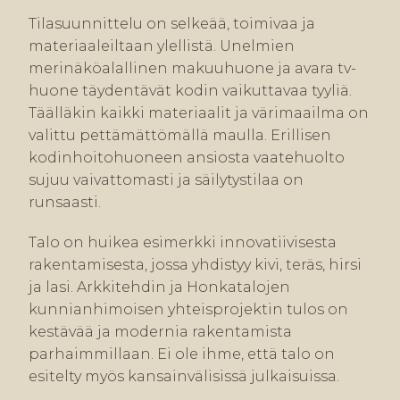
Tilasuunnittelu on selkeää, toimivaa ja
materiaaleiltaan ylellistä. Unelmien
merinäköalallinen makuuhuone ja avara tv-
huone täydentävät kodin vaikuttavaa tyyliä.
Täälläkin kaikki materiaalit ja värimaailma on
valittu pettämättömällä maulla. Erillisen
kodinhoitohuoneen ansiosta vaatehuolto
sujuu vaivattomasti ja säilytystilaa on
runsaasti.
Talo on huikea esimerkki innovatiivisesta
rakentamisesta, jossa yhdistyy kivi, teräs, hirsi
ja lasi. Arkkitehdin ja Honkatalojen
kunnianhimoisen yhteisprojektin tulos on
kestävää ja modernia rakentamista
parhaimmillaan. Ei ole ihme, että talo on
esitelty myös kansainvälisissä julkaisuissa.