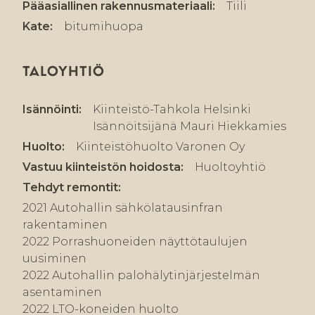
Pääasiallinen rakennusmateriaali:
Tiili
Kate:
bitumihuopa
TALOYHTIÖ
Isännöinti:
Kiinteistö-Tahkola Helsinki
Isännöitsijänä Mauri Hiekkamies
Huolto:
Kiinteistöhuolto Varonen Oy
Vastuu kiinteistön hoidosta:
Huoltoyhtiö
Tehdyt remontit:
2021 Autohallin sähkölatausinfran
rakentaminen
2022 Porrashuoneiden näyttötaulujen
uusiminen
2022 Autohallin palohälytinjärjestelmän
asentaminen
2022 LTO-koneiden huolto