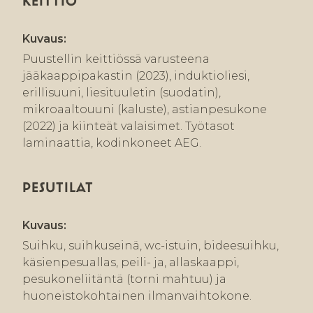
KEITTIÖ
Kuvaus:
Puustellin keittiössä varusteena
jääkaappipakastin (2023), induktioliesi,
erillisuuni, liesituuletin (suodatin),
mikroaaltouuni (kaluste), astianpesukone
(2022) ja kiinteät valaisimet. Työtasot
laminaattia, kodinkoneet AEG.
PESUTILAT
Kuvaus:
Suihku, suihkuseinä, wc-istuin, bideesuihku,
käsienpesuallas, peili- ja, allaskaappi,
pesukoneliitäntä (torni mahtuu) ja
huoneistokohtainen ilmanvaihtokone.