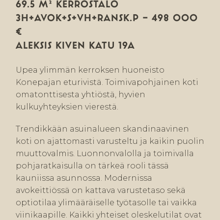
69.5 M² KERROSTALO
3H+AVOK+S+VH+RANSK.P — 498 000
€
ALEKSIS KIVEN KATU 19A
Upea ylimmän kerroksen huoneisto
Konepajan eturivistä. Toimivapohjainen koti
omatonttisesta yhtiöstä, hyvien
kulkuyhteyksien vierestä.
Trendikkään asuinalueen skandinaavinen
koti on ajattomasti varusteltu ja kaikin puolin
muuttovalmis. Luonnonvalolla ja toimivalla
pohjaratkaisulla on tärkeä rooli tässä
kauniissa asunnossa. Modernissa
avokeittiössä on kattava varustetaso sekä
optiotilaa ylimääräiselle työtasolle tai vaikka
viinikaapille. Kaikki yhteiset oleskelutilat ovat