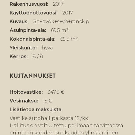
Rakennusvuosi:
2017
Käyttöönottovuosi:
2017
Kuvaus:
3h+avok+s+vh+ransk.p
Asuinpinta-ala:
69.5 m²
Kokonaispinta-ala:
69.5 m²
Yleiskunto:
hyvä
Kerros:
8 / 8
KUSTANNUKSET
Hoitovastike:
347.5 €
Vesimaksu:
15 €
Lisätietoa maksuista:
Vastike autohallipaikasta 12 /kk
Hallitus on valtuutettu perimään tarvittaessa
enintään kahden kuukauden ylimääräinen