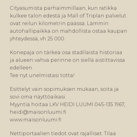
Cityasumista parhaimmillaan, kun ratikka
kulkee talon edestä ja Mall of Triplan palvelut
ovat reilun kilometrin päässä. Lämmin
autohallipaikka on mahdollista ostaa kaupan
yhteydessä, vh 25 000.
Konepaja on tärkeä osa stadilaista historiaa
ja alueen vahva perinne on siellä aistittavissa
edelleen.
Tee nyt unelmistasi totta!
Esittelyt vain sopimuksen mukaan, soita ja
sovi oma näyttöaikasi.
Myyntiä hoitaa LKV HEIDI LUUMI 045-135 1967,
heidi@maisonluumi.fi
www.maisonluumi.fi
Nettiportaalien tiedot ovat rajalliset. Tilaa