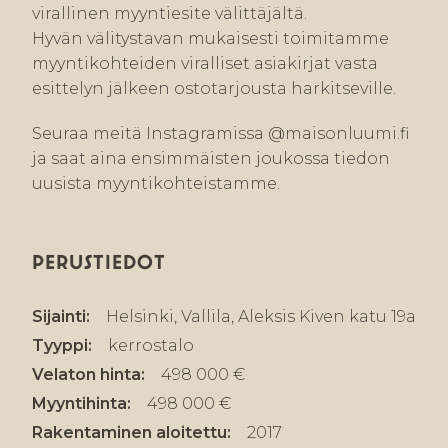
virallinen myyntiesite välittäjältä.
Hyvän välitystavan mukaisesti toimitamme
myyntikohteiden viralliset asiakirjat vasta
esittelyn jälkeen ostotarjousta harkitseville.
Seuraa meitä Instagramissa @maisonluumi.fi
ja saat aina ensimmäisten joukossa tiedon
uusista myyntikohteistamme.
PERUSTIEDOT
Sijainti:
Helsinki, Vallila, Aleksis Kiven katu 19a
Tyyppi:
kerrostalo
Velaton hinta:
498 000 €
Myyntihinta:
498 000 €
Rakentaminen aloitettu:
2017