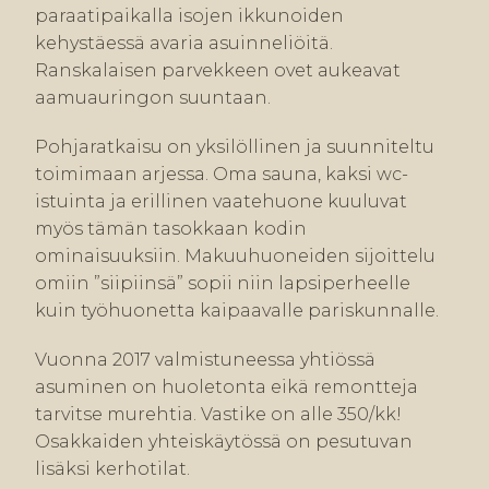
paraatipaikalla isojen ikkunoiden
kehystäessä avaria asuinneliöitä.
Ranskalaisen parvekkeen ovet aukeavat
aamuauringon suuntaan.
Pohjaratkaisu on yksilöllinen ja suunniteltu
toimimaan arjessa. Oma sauna, kaksi wc-
istuinta ja erillinen vaatehuone kuuluvat
myös tämän tasokkaan kodin
ominaisuuksiin. Makuuhuoneiden sijoittelu
omiin ”siipiinsä” sopii niin lapsiperheelle
kuin työhuonetta kaipaavalle pariskunnalle.
Vuonna 2017 valmistuneessa yhtiössä
asuminen on huoletonta eikä remontteja
tarvitse murehtia. Vastike on alle 350/kk!
Osakkaiden yhteiskäytössä on pesutuvan
lisäksi kerhotilat.